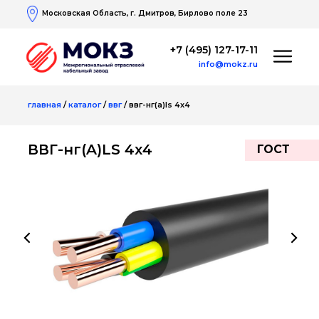
Московская Область, г. Дмитров, Бирлово поле 23
+7 (495) 127-17-11
info@mokz.ru
главная
/
каталог
/
ввг
/ ввг-нг(a)ls 4х4
ВВГ-нг(A)LS 4х4
ГОСТ