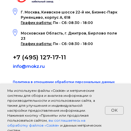
Г. Москва, Киевское шоссе 22-й км, Бизнес-Парк
Румянцево, корпус А, 618
График работы:
Пн - Сб: 08:30 - 18:00
Московская Область, г. Дмитров, Бирлово поле
23
График работы:
Пн - Сб: 08:30 - 18:00
+7 (495) 127-17-11
info@mokz.ru
Политика в отношении обработки персональных данных
Согласие на обработку данных «cookies»
Мы используем файлы «Cookie» и метрические
системы для сбора и анализа информации о
Согласие на обработку персональных данных
производительности и использовании сайта, а
также для улучшения и индивидуальной
Информация, размещённая на сайте, представлена
OK
настройки предоставления информации.
исключительно в ознакомительных целях и не
Нажимая кнопку «Принять» или продолжая
является публичной офертой в соответствии с
пользоваться сайтом,
вы соглашаетесь на
положениями статьи 437 Гражданского кодекса РФ
обработку файлов «Cookie»
и данных метрических
систем.