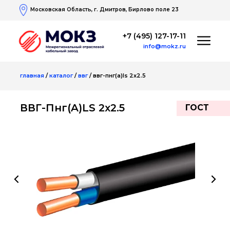
Московская Область, г. Дмитров, Бирлово поле 23
+7 (495) 127-17-11
info@mokz.ru
главная
/
каталог
/
ввг
/ ввг-пнг(a)ls 2х2.5
ВВГ-Пнг(A)LS 2х2.5
ГОСТ